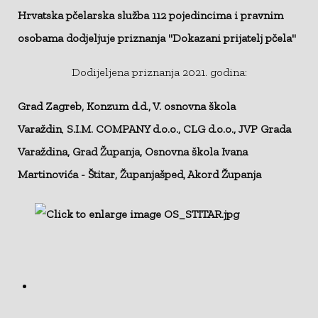
Hrvatska pčelarska služba 112 pojedincima i pravnim
osobama dodjeljuje priznanja
"Dokazani prijatelj pčela"
Dodijeljena priznanja 2021. godina:
Grad Zagreb
,
Konzum d.d.
,
V. osnovna škola
Varaždin
,
S.I.M. COMPANY d.o.o.,
CLG d.o.o.
,
JVP Grada
Varaždina
,
Grad Županja
,
Osnovna škola Ivana
Martinovića - Štitar
,
Županjašped
,
Akord Županja