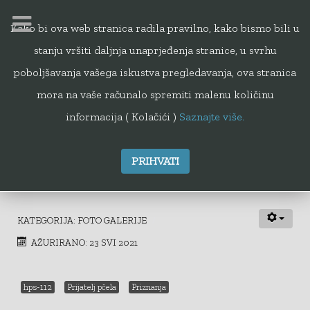
Kako bi ova web stranica radila pravilno, kako bismo bili u
stanju vršiti daljnja unaprjeđenja stranice, u svrhu
112
poboljšavanja vašega iskustva pregledavanja, ova stranica
mora na vaše računalo spremiti malenu količinu
informacija ( Kolačići )
Saznajte više.
PRIHVATI
Foto galerija "Prijatelj pčela"
KATEGORIJA:
FOTO GALERIJE
AŽURIRANO: 23 SVI 2021
hps-112
Prijatelj pčela
Priznanja