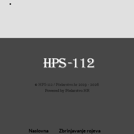
©
HPS-112 / Pčelarstvo.hr
2019 - 2026
Powered by Pčelarstvo.HR
Naslovna
Zbrinjavanje rojeva