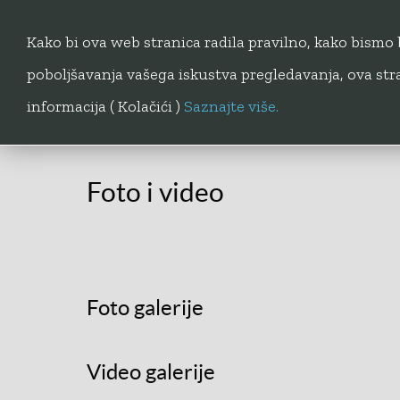
Kako bi ova web stranica radila pravilno, kako bismo b
Popis pčelara
Foto i video
poboljšavanja vašega iskustva pregledavanja, ova st
informacija ( Kolačići )
Saznajte više.
Foto i video
Foto galerije
Video galerije