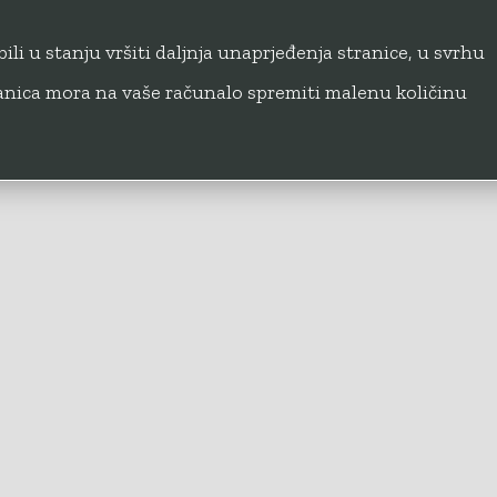
ili u stanju vršiti daljnja unaprjeđenja stranice, u svrhu
Za članove
Unos/Izmjena
Sporazumi
Privatnost
Login
ranica mora na vaše računalo spremiti malenu količinu