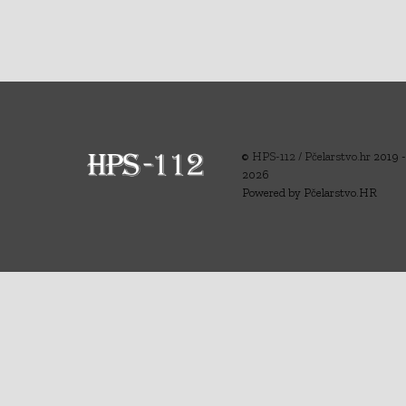
©
HPS-112 / Pčelarstvo.hr
2019 -
2026
Powered by Pčelarstvo.HR