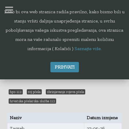
Kako bi ova web stranica radila pravilno, kako bismo bili u
stanju vršiti daljnja unaprjeđenja stranice, u svrhu
112
poboljšavanja vašega iskustva pregledavanja, ova stranica
mora na vaše računalo spremiti malenu količinu
informacija ( Kolačići )
Saznajte više.
PRIHVATI
Popis pčelara HPS-112
hps-112
roj pčela
zbrinjavanje rojeva pčela
hrvatska pčelarska služba 112
Naziv
Datum izmjene
Zagreb
27-05-26