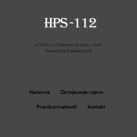
©
HPS-112 / Pčelarstvo.hr
2019 - 2026
Powered by Pčelarstvo.HR
Naslovna
Zbrinjavanje rojeva
Pravila privatnosti
Kontakt