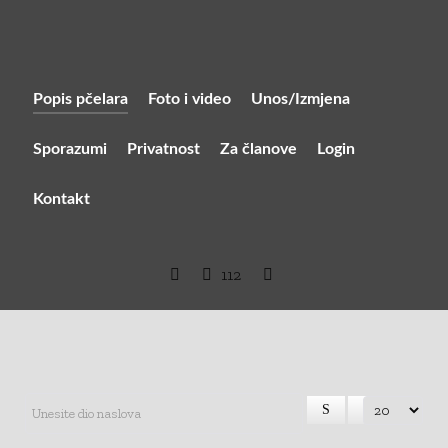
Popis pčelara
Foto i video
Unos/Izmjena
Sporazumi
Privatnost
Za članove
Login
Kontakt
112
Unesite dio naslova
Prikaz #