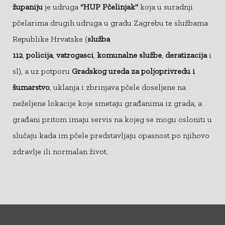
županiju
je udruga
"
HUP Pčelinjak
"
koja u suradnji
pčelarima drugih udruga u gradu Zagrebu te službama
Republike Hrvatske (
služba
112
,
policija
,
vatrogasci
,
komunalne službe
,
deratizacija
i
sl), a uz potporu
Gradskog ureda za poljoprivredu i
šumarstvo
, uklanja i zbrinjava pčele doseljene na
neželjene lokacije koje smetaju građanima iz grada, a
građani pritom imaju servis na kojeg se mogu osloniti u
slučaju kada im pčele predstavljaju opasnost po njihovo
zdravlje ili normalan život.