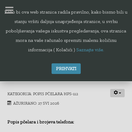
Kako bi ova web stranica radila pravilno, kako bismo bili u
stanju vršiti daljnja unaprjeđenja stranice, u svrhu
112
poboljšavanja vašega iskustva pregledavanja, ova stranica
mora na vaše računalo spremiti malenu količinu
informacija ( Kolačići )
Saznajte više.
PRIHVATI
Zagreb
KATEGORIJA:
POPIS PČELARA HPS-112
AŽURIRANO: 27 SVI 2026
Popis pčelara i brojeva telefona: