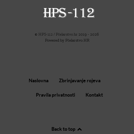
©
HPS-112 / Pčelarstvo.hr
2019 - 2026
Powered by Pčelarstvo.HR
Naslovna
Zbrinjavanje rojeva
Pravila privatnosti
Kontakt
Back to top