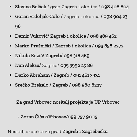
Slavica Belšak
/ grad Zagreb i okolica /
098 408 804
Goran Vrdoljak-Colo /
Zagreb i okolica
/ 098 904 23
96
Damir Vuković/ Zagreb i okolica / 098 489 462
Marko Prašnički / Zagreb i okolica / 095 858 2272
Nikola Kezić/ Zagreb/ 098 316 469
Ivan Aleksa/
Zagreb/
095 3992 25 86
Darko Abraham / Zagreb / 091 461 3934
Srećko Brekalo / Zagreb / 098 980 8227
Za grad Vrbovec nositelj projekta je UP Vrbovec
- Zoran Čičak/Vrbovec/099 757 90 15
Nositelj projekta za grad
Zagreb i Zagrebačku