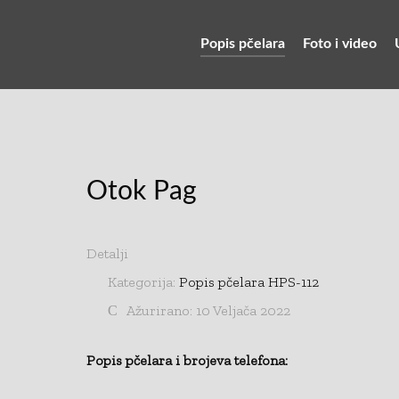
Popis pčelara
Foto i video
Otok Pag
Detalji
Kategorija:
Popis pčelara HPS-112
Ažurirano: 10 Veljača 2022
Popis pčelara i brojeva telefona: