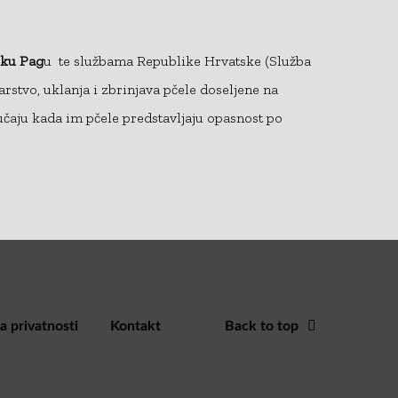
ku Pag
u te službama Republike Hrvatske (Služba
arstvo, uklanja i zbrinjava pčele doseljene na
učaju kada im pčele predstavljaju opasnost po
la privatnosti
Kontakt
Back to top