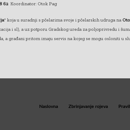
98 62
Koordinator: Otok Pag
ja
" koja u suradnji s pčelarima svoje i pčelarskih udruga na
Oto
izacija i sl), a uz potporu Gradskog ureda za poljoprivredu i šum
a, a građani pritom imaju servis na kojeg se mogu osloniti u sl
Naslovna
Zbrinjavanje rojeva
Pravi