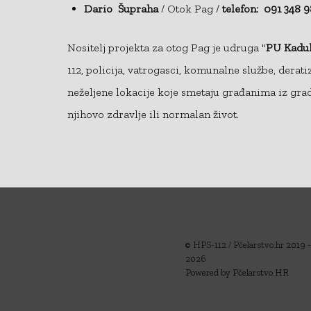
Dario Šupraha
/ Otok Pag /
telefon: 091 348 
Nositelj projekta za otog Pag je udruga "
PU Kadul
112, policija, vatrogasci, komunalne službe, derat
neželjene lokacije koje smetaju građanima iz grad
njihovo zdravlje ili normalan život.
©
HPS-112 / Pčelarstvo.hr
2019 -
2026
Powered by Pčelarstvo.HR