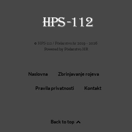
©
HPS-112 / Pčelarstvo.hr
2019 - 2026
Powered by Pčelarstvo.HR
Naslovna
Zbrinjavanje rojeva
Pravila privatnosti
Kontakt
Back to top