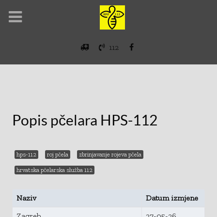
112
Popis pčelara HPS-112
hps-112
roj pčela
zbrinjavanje rojeva pčela
hrvatska pčelarska služba 112
Naziv
Datum izmjene
Zagreb
27-05-26