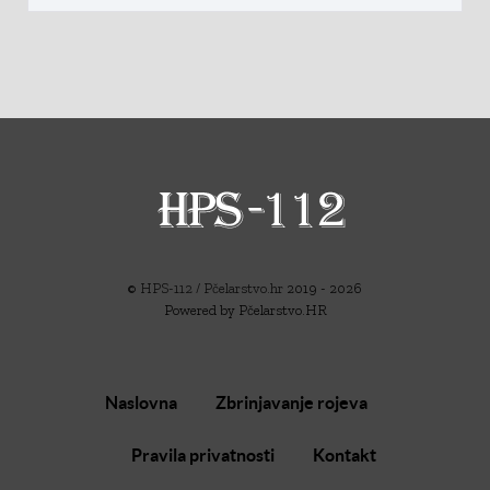
©
HPS-112 / Pčelarstvo.hr
2019 - 2026
Powered by Pčelarstvo.HR
Naslovna
Zbrinjavanje rojeva
Pravila privatnosti
Kontakt