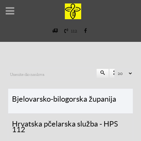
112
Unesite dio naslova
Prikaz #
Bjelovarsko-bilogorska županija
Hrvatska pčelarska služba - HPS
112