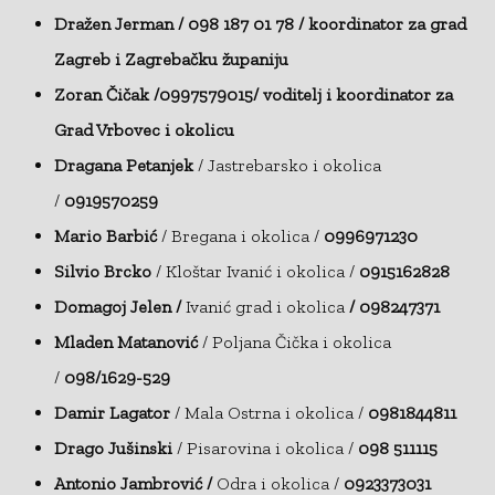
Dražen Jerman /
098 187 01 78
/ koordinator za grad
Zagreb i Zagrebačku županiju
Zoran Čičak /0997579015/ voditelj i koordinator za
Grad Vrbovec i okolicu
Dragana Petanjek
/ Jastrebarsko i okolica
/
0919570259
Mario Barbić
/ Bregana i okolica /
0996971230
Silvio Brcko
/ Kloštar Ivanić i okolica /
0915162828
Domagoj Jelen /
Ivanić grad i okolica
/ 098247371
Mladen Matanović
/ Poljana Čička i okolica
/
098/1629-529
Damir Lagator
/ Mala Ostrna i okolica /
0981844811
Drago Jušinski
/ Pisarovina i okolica /
098 511115
Antonio Jambrović /
Odra i okolica /
0923373031