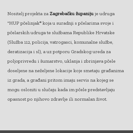
Nositelj projekta za
Zagrebačku županiju
je udruga
"HUP pčelinjak
"
koja u suradnji s pčelarima svoje i
pčelarskih udruga te službama Republike Hrvatske
(Služba 112, policija, vatrogasci, komunalne službe,
deratizacija i sl), a uz potporu Gradskog ureda za
poljoprivredu i šumarstvo, uklanja i zbrinjava pčele
doseljene na neželjene lokacije koje smetaju građanima
iz grada, a građani pritom imaju servis na kojeg se
mogu osloniti u slučaju kada im pčele predstavljaju
opasnost po njihovo zdravlje ili normalan život.