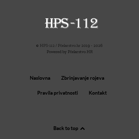
©
HPS-112 / Pčelarstvo.hr
2019 - 2026
Powered by Pčelarstvo.HR
Naslovna
Zbrinjavanje rojeva
Pravila privatnosti
Kontakt
Back to top