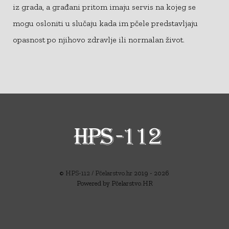
iz grada, a građani pritom imaju servis na kojeg se
mogu osloniti u slučaju kada im pčele predstavljaju
opasnost po njihovo zdravlje ili normalan život.
©
HPS-112 / Pčelarstvo.hr
2019 - 2026
Powered by Pčelarstvo.HR