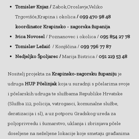
Tomislav Knjaz /
Zabok,Oroslavje,Veliko
Trgovišće,Krapina i okolica
/ 099 470 98 48
koordinator Krapinsko - zagorska županija
Ivica Novosel
/ Poznanovec i okolica /
095 854 27 78
Tomislav Ležaić
/ Konjščina /
099 796 77 87
Nedjeljko Špoljarec /
Marija Bistrica /
091 219 53 48
Nositelj projekta za
Krapinsko-zagorsku županiju
je
udruga
HUP Pčelinjak
koja u suradnji s pčelarima svoje
i pčelarskih udruga te službama Republike Hrvatske
(Služba 112, policija, vatrogasci, komunalne službe,
deratizacija i sl), a uz potporu Gradskog ureda za
poljoprivredu i šumarstvo, uklanja i zbrinjava pčele
doseljene na neželjene lokacije koje smetaju građanima