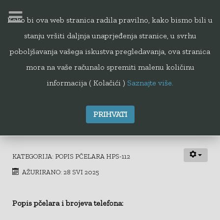
Kako bi ova web stranica radila pravilno, kako bismo bili u
stanju vršiti daljnja unaprjeđenja stranice, u svrhu
112
poboljšavanja vašega iskustva pregledavanja, ova stranica
mora na vaše računalo spremiti malenu količinu
informacija ( Kolačići )
Saznajte više.
PRIHVATI
Krapinsko-zagorska županija
KATEGORIJA:
POPIS PČELARA HPS-112
AŽURIRANO: 28 SVI 2025
Popis pčelara i brojeva telefona: