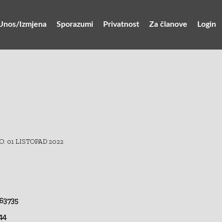
Unos/Izmjena
Sporazumi
Privatnost
Za članove
Login
: 01 LISTOPAD 2022
63735
44