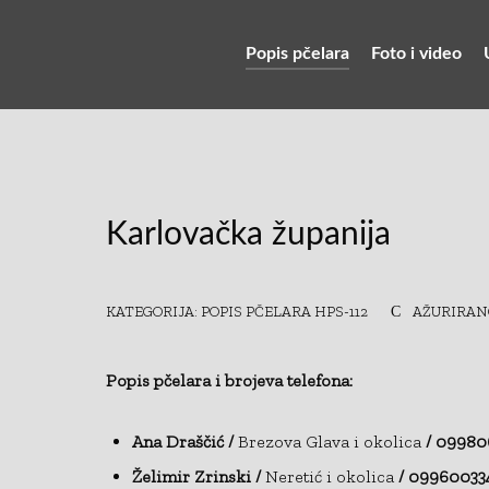
Popis pčelara
Foto i video
Karlovačka županija
KATEGORIJA:
POPIS PČELARA HPS-112
AŽURIRANO
Popis pčelara i brojeva telefona:
Ana Draščić /
Brezova Glava i okolica
/ 09980
Želimir Zrinski /
Neretić i okolica
/ 09960033