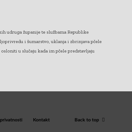
rskih udruga županije te službama Republike
ljoprivredu i šumarstvo, uklanja i zbrinjava pčele
osloniti u slučaju kada im pčele predstavljaju
 privatnosti
Kontakt
Back to top