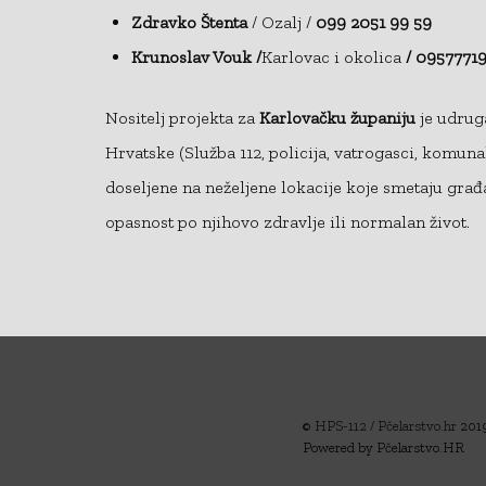
Zdravko Štenta
/ Ozalj /
099 2051 99 59
Krunoslav Vouk /
Karlovac i okolica
/ 09577719
Nositelj projekta za
Karlovačku županiju
je udruga
Hrvatske (Služba 112, policija, vatrogasci, komuna
doseljene na neželjene lokacije koje smetaju građ
opasnost po njihovo zdravlje ili normalan život.
©
HPS-112 / Pčelarstvo.hr
201
Powered by Pčelarstvo.HR